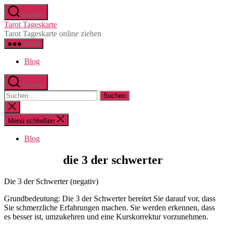
Zum
Suchen
Inhalt
Tarot Tageskarte
springen
Tarot Tageskarte online ziehen
Menü
Blog
Suchen
Suchen
nach:
Suche
schließen
Menü schließen
Blog
die 3 der schwerter
Die 3 der Schwerter (negativ)
Grundbedeutung: Die 3 der Schwerter bereitet Sie darauf vor, dass
Sie schmerzliche Erfahrungen machen. Sie werden erkennen, dass
es besser ist, umzukehren und eine Kurskorrektur vorzunehmen.