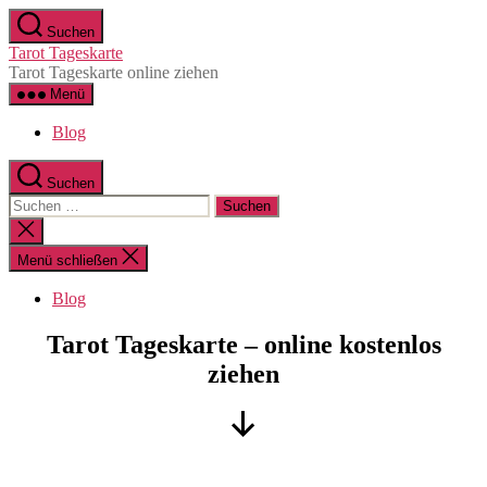
Zum
Suchen
Inhalt
Tarot Tageskarte
springen
Tarot Tageskarte online ziehen
Menü
Blog
Suchen
Suchen
nach:
Suche
schließen
Menü schließen
Blog
Tarot Tageskarte – online kostenlos
ziehen
Nach
unten