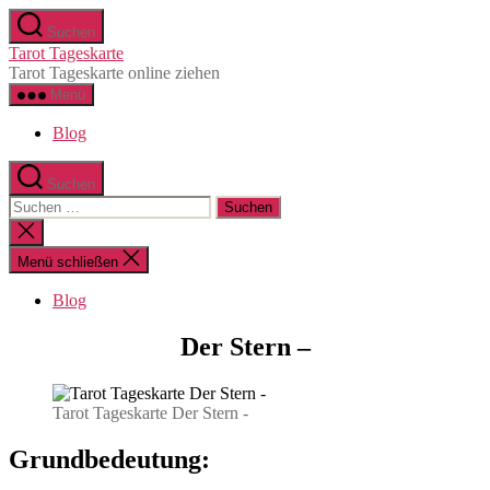
Zum
Suchen
Inhalt
Tarot Tageskarte
springen
Tarot Tageskarte online ziehen
Menü
Blog
Suchen
Suchen
nach:
Suche
schließen
Menü schließen
Blog
Der Stern –
Tarot Tageskarte Der Stern -
Grundbedeutung: