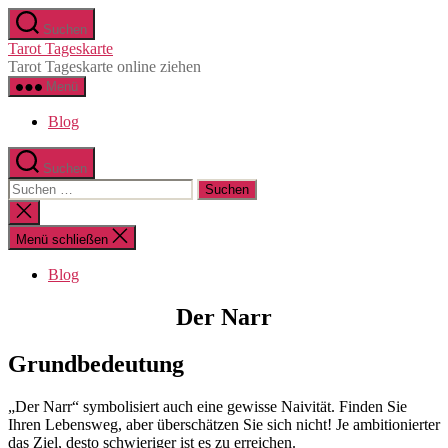
Zum
Suchen
Inhalt
Tarot Tageskarte
springen
Tarot Tageskarte online ziehen
Menü
Blog
Suchen
Suchen
nach:
Suche
schließen
Menü schließen
Blog
Der Narr
Grundbedeutung
„Der Narr“ symbolisiert auch eine gewisse Naivität. Finden Sie
Ihren Lebensweg, aber überschätzen Sie sich nicht! Je ambitionierter
das Ziel, desto schwieriger ist es zu erreichen.